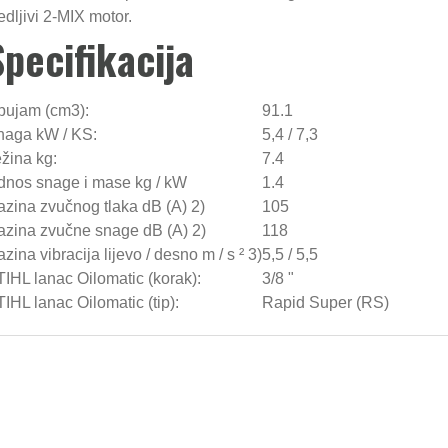
edljivi 2-MIX motor.
Specifikacija
bujam (cm3):
91.1
naga kW / KS:
5,4 / 7,3
žina kg:
7.4
dnos snage i mase kg / kW
1.4
Motorna pila STIHL M
zina zvučnog tlaka dB (A) 2)
105
azina zvučne snage dB (A) 2)
118
zina vibracija lijevo / desno m / s ² 3)
5,5 / 5,5
0,00 €
1.575,00 €
IHL lanac Oilomatic (korak):
3/8 "
IHL lanac Oilomatic (tip):
Rapid Super (RS)