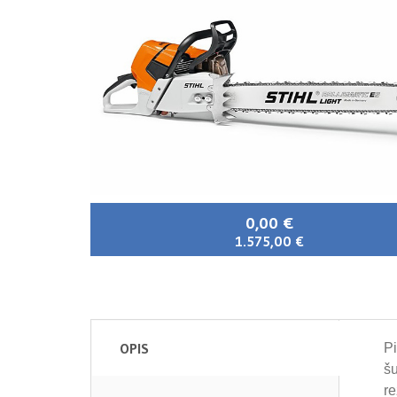
0,00 €
1.575,00 €
OPIS
Pi
šu
re