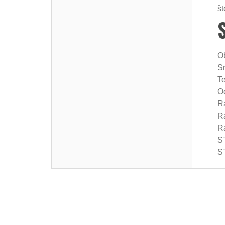
št
O
S
Te
O
Ra
R
Ra
ST
ST