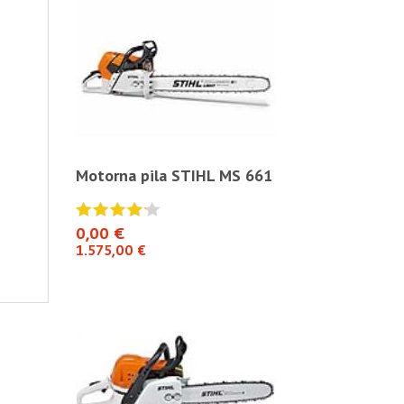
S 661
Motorna pila STIHL MS 661
Motorna pil
0,00 €
0,00 €
1.575,00 €
1.575,00 €