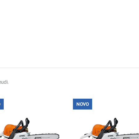
0,00 €
890,00 €
udi.
O
NOVO