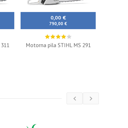
0,00 €
790,00 €
 311
Motorna pila STIHL MS 291
Kosilica