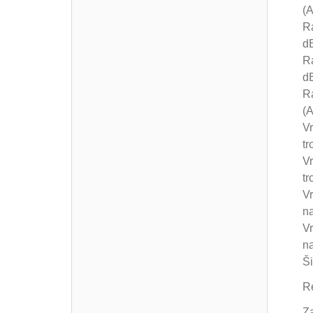
(A
Ra
dB
Ra
dB
Ra
(A
Vr
tr
Vr
tr
Vr
na
Vr
na
Š
Re
Z