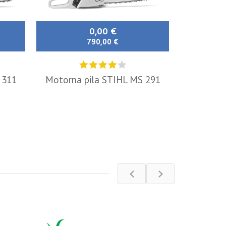
0,00 €
790,00 €
 311
Motorna pila STIHL MS 291
Kosilica