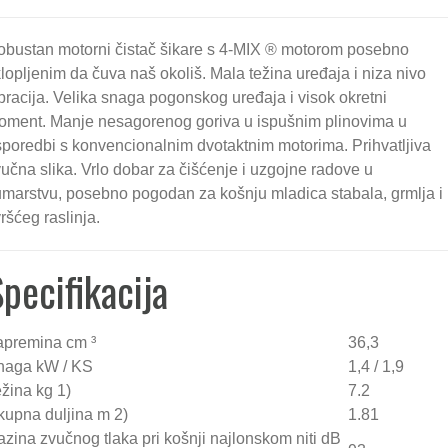
obustan motorni čistač šikare s 4-MIX ® motorom posebno
lopljenim da čuva naš okoliš. Mala težina uređaja i niza nivo
bracija. Velika snaga pogonskog uređaja i visok okretni
oment. Manje nesagorenog goriva u ispušnim plinovima u
poredbi s konvencionalnim dvotaktnim motorima. Prihvatljiva
učna slika. Vrlo dobar za čišćenje i uzgojne radove u
Motorna pila STIHL M
marstvu, posebno pogodan za košnju mladica stabala, grmlja i
ršćeg raslinja.
0,00 €
pecifikacija
1.575,00 €
apremina cm ³
36,3
naga kW / KS
1,4 / 1,9
žina kg 1)
7.2
kupna duljina m 2)
1.81
zina zvučnog tlaka pri košnji najlonskom niti dB