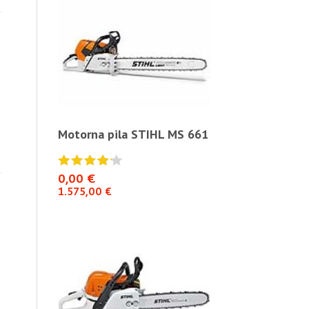
S 661
Motorna pila STIHL MS 661
Motorna pil
0,00 €
0,00 €
1.575,00 €
1.575,00 €