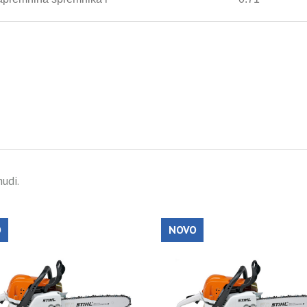
0,00 €
890,00 €
udi.
O
NOVO