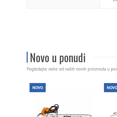
Novo u ponudi
Pogledajte neke od naših novih proizvoda u pon
NOVO
NOV