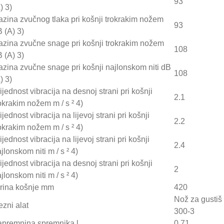
93
) 3)
zina zvučnog tlaka pri košnji trokrakim nožem
93
 (A) 3)
zina zvučne snage pri košnji trokrakim nožem
Motorna pila STIHL M
108
 (A) 3)
zina zvučne snage pri košnji najlonskom niti dB
108
0,00 €
) 3)
990,00 €
ijednost vibracija na desnoj strani pri košnji
2.1
okrakim nožem m / s ² 4)
ijednost vibracija na lijevoj strani pri košnji
2.2
okrakim nožem m / s ² 4)
ijednost vibracija na lijevoj strani pri košnji
2.4
jlonskom niti m / s ² 4)
ijednost vibracija na desnoj strani pri košnji
2
jlonskom niti m / s ² 4)
irina košnje mm
420
Nož za gustiš
zni alat
300-3
Motorna pila STIHL M
apremnina spremnika l
0.71