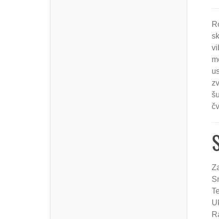
R
sk
vi
m
us
zv
šu
čv
S
Z
S
Te
U
Ra